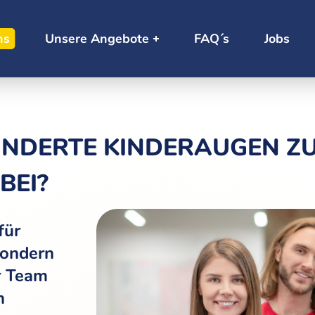
ns
Unsere Angebote
FAQ´s
Jobs
UNDERTE KINDERAUGEN Z
BEI?
für
sondern
r Team
n