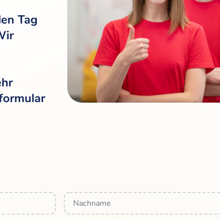
den Tag
Wir
ehr
formular