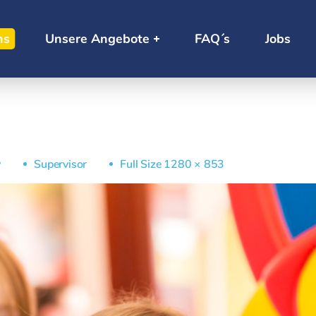
ns
Unsere Angebote
FAQ´s
Jobs
y
Supervisor
Full Size 1280 × 853