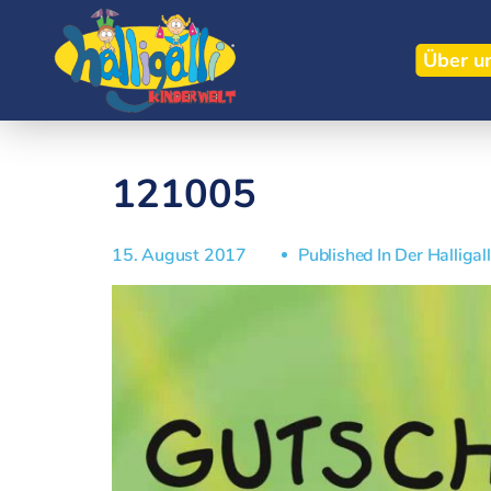
Über u
121005
15. August 2017
Published In
Der Halligal